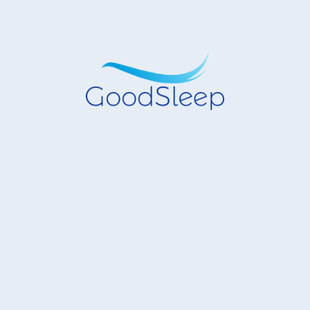
入会申込・お問合せ
会員専用ページ
Good Sleepコンソーシアム事務局
山形大学睡眠マネジメント研究センター内
〒992-0038 山形県米沢市城南4丁目3-16 山形大学工学部
内